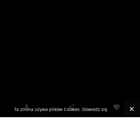
Ta strona używa plików Cookies. Dowiedz się
więcej o celu ich używania i możliwości zmiany
© 2019 RCKLIMA.PL - SYSTEMY KLIMATYZACJI