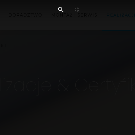
DORADZTWO
MONTAŻ I SERWIS
REALIZACJ
AKT
izacje & Certyfi