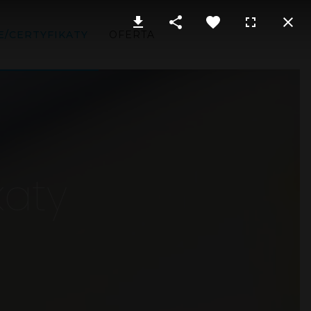
E/CERTYFIKATY
OFERTA
katy