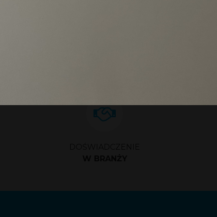
1
2
3
4
5
DOŚWIADCZENIE
W BRANŻY