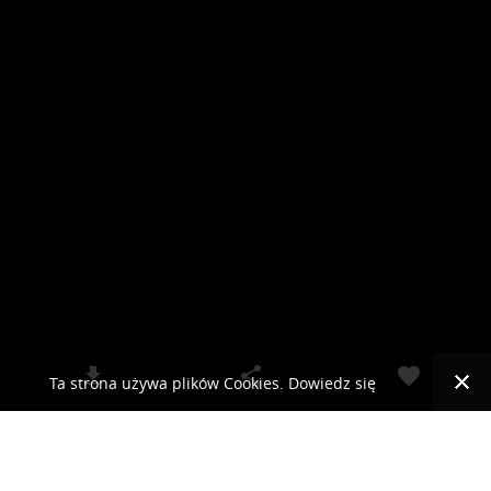
Ta strona używa plików Cookies. Dowiedz się
więcej o celu ich używania i możliwości zmiany
© 2019 RCKLIMA.PL - SYSTEMY KLIMATYZACJI