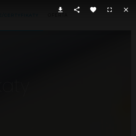
E/CERTYFIKATY
OFERTA
katy