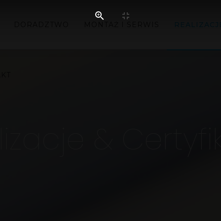
DORADZTWO
MONTAŻ I SERWIS
REALIZACJ
AKT
izacje & Certyfi