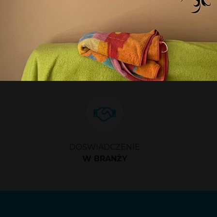
1
2
3
4
5
DOŚWIADCZENIE
W BRANŻY