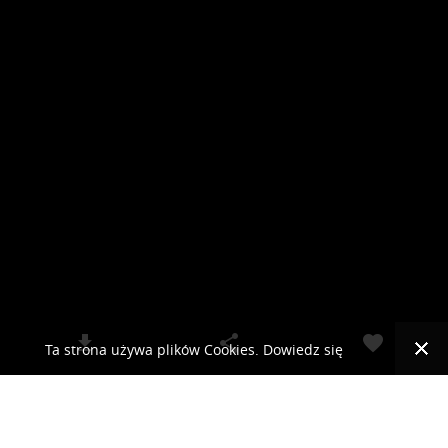
Ta strona używa plików Cookies. Dowiedz się
więcej o celu ich używania i możliwości zmiany
© 2019 RCKLIMA.PL - SYSTEMY KLIMATYZACJI