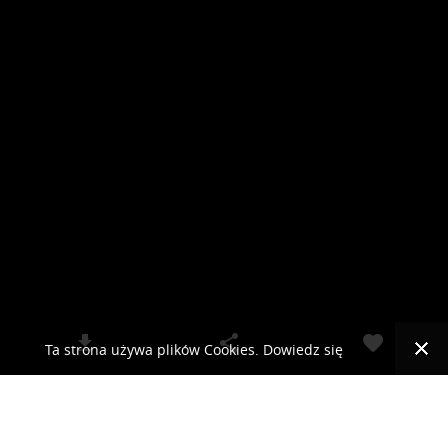
Ta strona używa plików Cookies. Dowiedz się
więcej o celu ich używania i możliwości zmiany
© 2019 RCKLIMA.PL - SYSTEMY KLIMATYZACJI