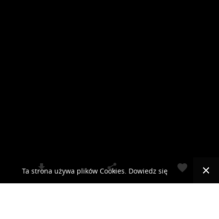
Ta strona używa plików Cookies. Dowiedz się
więcej o celu ich używania i możliwości zmiany
© 2019 RCKLIMA.PL - SYSTEMY KLIMATYZACJI