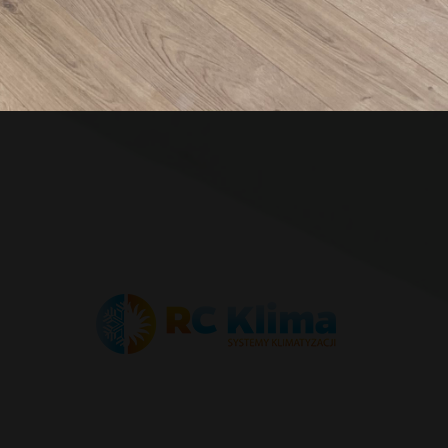
b pompa ciepła?
Zapraszamy do kontak