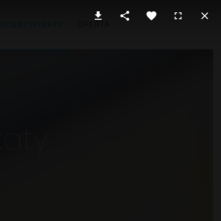
E/CERTYFIKATY
OFERTA
katy