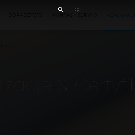
DORADZTWO
MONTAŻ I SERWIS
REALIZACJ
AKT
izacje & Certyfi