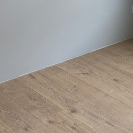
1
2
3
4
5
DOŚWIADCZENIE
W BRANŻY