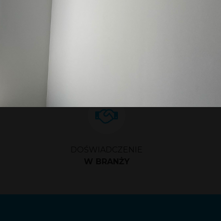
1
2
3
4
5
DOŚWIADCZENIE
W BRANŻY