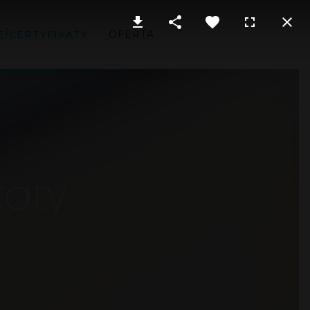
E/CERTYFIKATY
OFERTA
katy