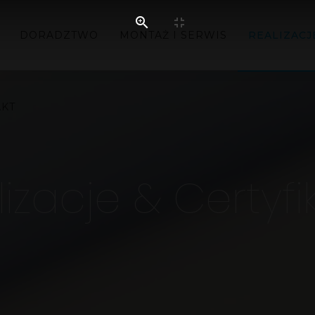
DORADZTWO
MONTAŻ I SERWIS
REALIZACJ
AKT
izacje & Certyfi