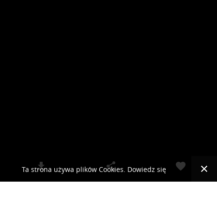
Ta strona używa plików Cookies. Dowiedz się
więcej o celu ich używania i możliwości zmiany
© 2019 RCKLIMA.PL - SYSTEMY KLIMATYZACJI