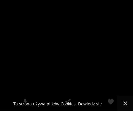
Ta strona używa plików Cookies. Dowiedz się
więcej o celu ich używania i możliwości zmiany
© 2019 RCKLIMA.PL - SYSTEMY KLIMATYZACJI