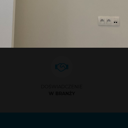
1
2
3
4
5
DOŚWIADCZENIE
W BRANŻY