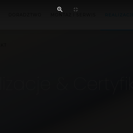
DORADZTWO
MONTAŻ I SERWIS
REALIZACJ
AKT
izacje & Certyfi