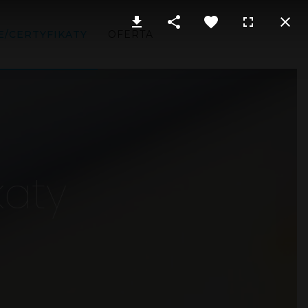
E/CERTYFIKATY
OFERTA
katy