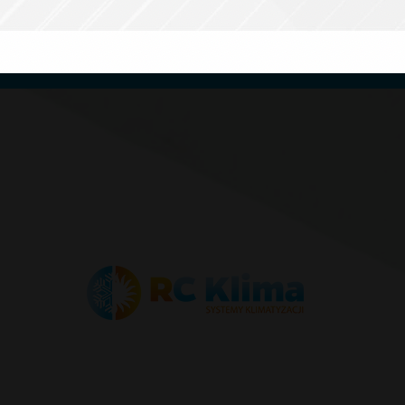
b pompa ciepła?
Zapraszamy do kontak