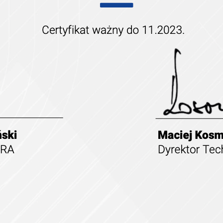
1
2
3
4
5
DOŚWIADCZENIE
W BRANŻY