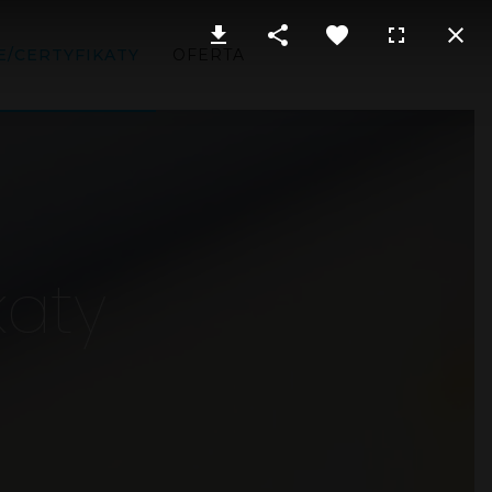
E/CERTYFIKATY
OFERTA
katy