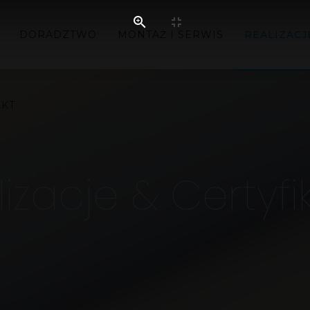
DORADZTWO
MONTAŻ I SERWIS
REALIZACJ
AKT
izacje & Certyfi