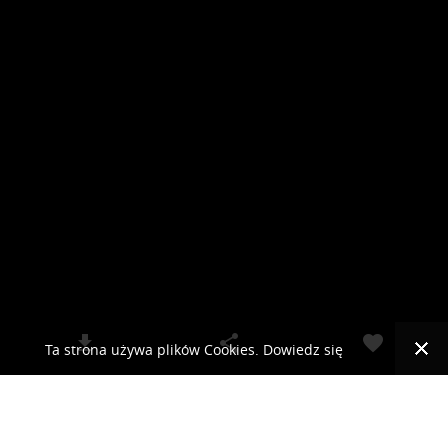
Ta strona używa plików Cookies. Dowiedz się
więcej o celu ich używania i możliwości zmiany
© 2019 RCKLIMA.PL - SYSTEMY KLIMATYZACJI